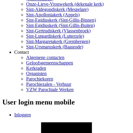
Onze-Lieve-Vrouwekerk (dekenale kerk)
Sint-Aldegondiskerk (Mespelare)
Sint-Apolloniakerk (Appels)
Sint-Egidiuskerk (Sint-Gillis-Binnen)
Sint-Egidiuskerk (Sint-Gillis-Buiten)
Sint-Gertrudiskerk (Vlassenbroek)
Sint-Lutgardiskerk (Lutterzele)
Sint-Margaretakerk (Grembergen)
Sint-Ursmaruskerk (Baasrode)
Contact
Algemene contacten
Geloofsgemeenschappen
Kerkraden
Organisten
Parochiekoren
Parochiezalen - Verhuur
VZW Parochiale Werken
User login menu mobile
Inloggen