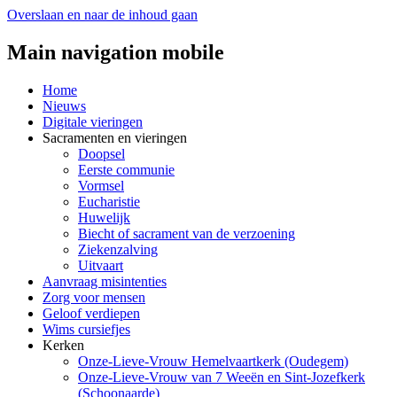
Overslaan en naar de inhoud gaan
Main navigation mobile
Home
Nieuws
Digitale vieringen
Sacramenten en vieringen
Doopsel
Eerste communie
Vormsel
Eucharistie
Huwelijk
Biecht of sacrament van de verzoening
Ziekenzalving
Uitvaart
Aanvraag misintenties
Zorg voor mensen
Geloof verdiepen
Wims cursiefjes
Kerken
Onze-Lieve-Vrouw Hemelvaartkerk (Oudegem)
Onze-Lieve-Vrouw van 7 Weeën en Sint-Jozefkerk
(Schoonaarde)