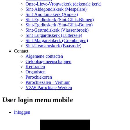
Onze-Lieve-Vrouwekerk (dekenale kerk)
Sint-Aldegondiskerk (Mespelare)
Sint-Apolloniakerk (Appels)
Sint-Egidiuskerk (Sint-Gillis-Binnen)
Sint-Egidiuskerk (Sint-Gillis-Buiten)
Sint-Gertrudiskerk (Vlassenbroek)
Sint-Lutgardiskerk (Lutterzele)
Sint-Margaretakerk (Grembergen)
Sint-Ursmaruskerk (Baasrode)
Contact
Algemene contacten
Geloofsgemeenschappen
Kerkraden
Organisten
Parochiekoren
Parochiezalen - Verhuur
VZW Parochiale Werken
User login menu mobile
Inloggen