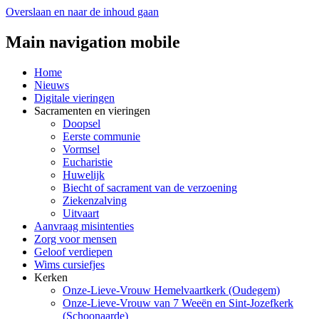
Overslaan en naar de inhoud gaan
Main navigation mobile
Home
Nieuws
Digitale vieringen
Sacramenten en vieringen
Doopsel
Eerste communie
Vormsel
Eucharistie
Huwelijk
Biecht of sacrament van de verzoening
Ziekenzalving
Uitvaart
Aanvraag misintenties
Zorg voor mensen
Geloof verdiepen
Wims cursiefjes
Kerken
Onze-Lieve-Vrouw Hemelvaartkerk (Oudegem)
Onze-Lieve-Vrouw van 7 Weeën en Sint-Jozefkerk
(Schoonaarde)